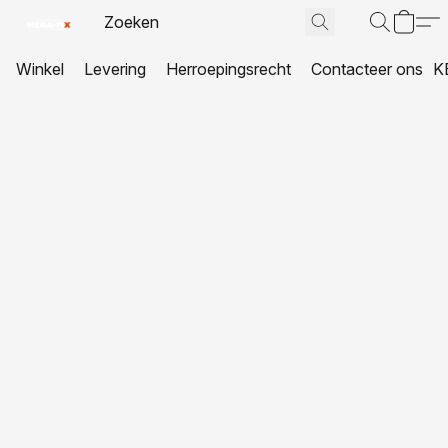
Winkel
Levering
Herroepingsrecht
Contacteer ons
K