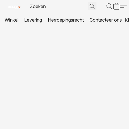
Winkel
Levering
Herroepingsrecht
Contacteer ons
K