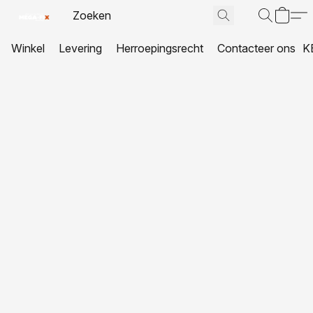
Winkel
Levering
Herroepingsrecht
Contacteer ons
K