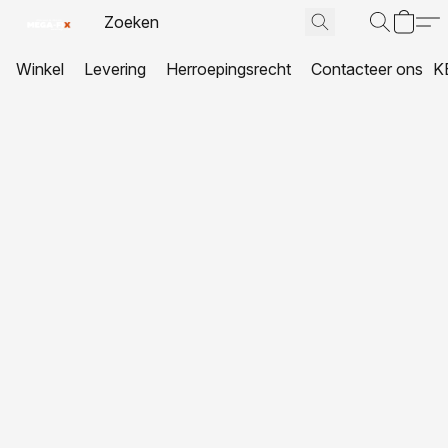
Winkel
Levering
Herroepingsrecht
Contacteer ons
K