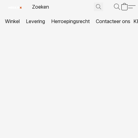
Winkel
Levering
Herroepingsrecht
Contacteer ons
K