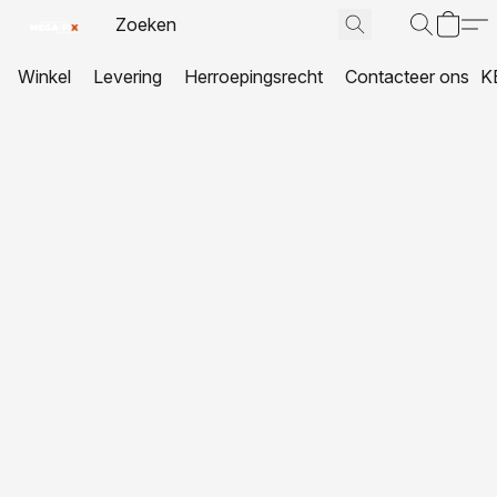
Winkel
Levering
Herroepingsrecht
Contacteer ons
K