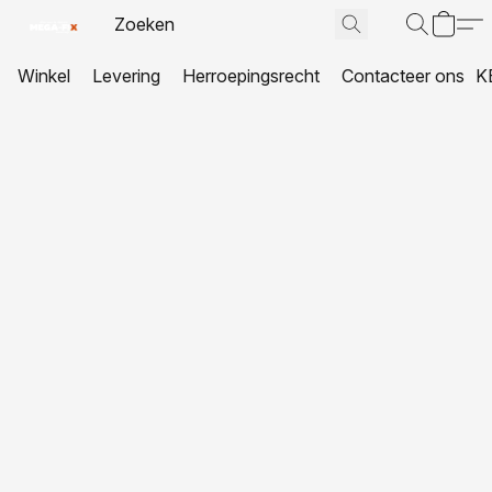
Winkel
Levering
Herroepingsrecht
Contacteer ons
K