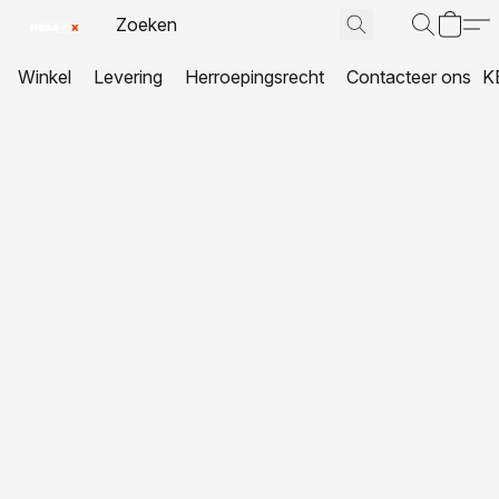
Winkel
Levering
Herroepingsrecht
Contacteer ons
K