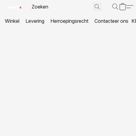
Winkel
Levering
Herroepingsrecht
Contacteer ons
K