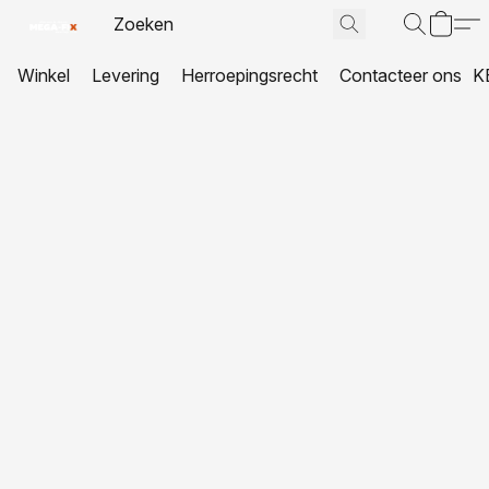
Winkel
Levering
Herroepingsrecht
Contacteer ons
K